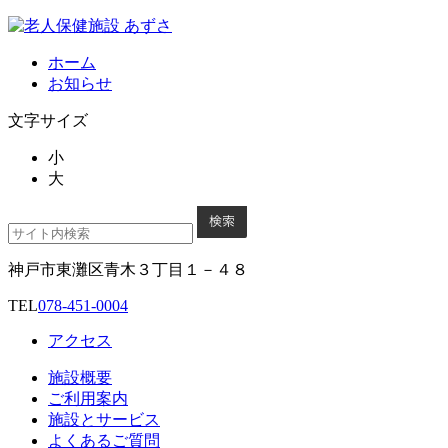
ホーム
お知らせ
文字サイズ
小
大
神戸市東灘区青木３丁目１－４８
TEL
078-451-0004
アクセス
施設概要
ご利用案内
施設とサービス
よくあるご質問