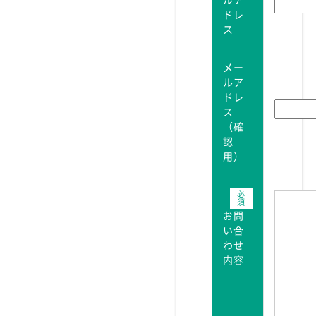
ルア
ドレ
ス
メー
ルア
ドレ
ス
（確
認
用）
お問
い合
わせ
内容