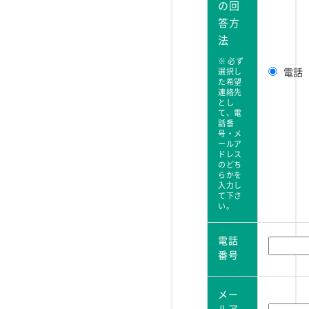
の回
答方
法
※ 必ず
選択し
電話
た希望
連絡先
とし
て、電
話番
号・メ
ールア
ドレス
のどち
らかを
入力し
て下さ
い。
電話
番号
メー