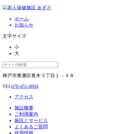
ホーム
お知らせ
文字サイズ
小
大
神戸市東灘区青木３丁目１－４８
TEL
078-451-0004
アクセス
施設概要
ご利用案内
施設とサービス
よくあるご質問
採用情報