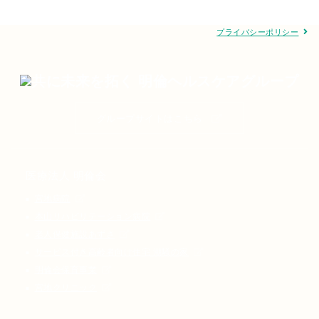
プライバシーポリシー
グループサイトはこちら
医療法人 明倫会
宮地病院
本山リハビリテーション病院
老人保健施設あずさ
サービス付き高齢者向け住宅 潮騒の家
明倫会保育事業
宮地クリニック