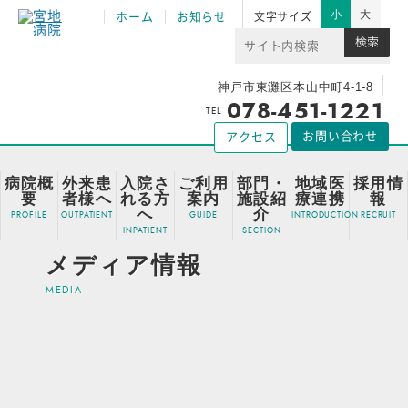
小
大
ホーム
お知らせ
文字サイズ
神戸市東灘区本山中町4-1-8
078-451-1221
TEL
お問い合わせ
アクセス
病院概
外来患
入院さ
ご利用
部門・
地域医
採用情
要
者様へ
れる方
案内
施設紹
療連携
報
へ
介
メディア情報