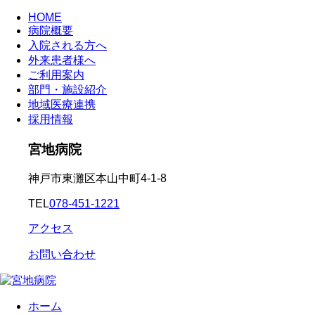
HOME
病院概要
入院される方へ
外来患者様へ
ご利用案内
部門・施設紹介
地域医療連携
採用情報
宮地病院
神戸市東灘区本山中町4-1-8
TEL
078-451-1221
アクセス
お問い合わせ
ホーム