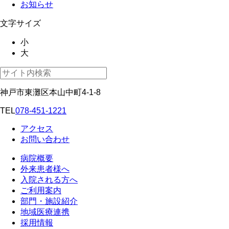
お知らせ
文字サイズ
小
大
神戸市東灘区本山中町4-1-8
TEL
078-451-1221
アクセス
お問い合わせ
病院概要
外来患者様へ
入院される方へ
ご利用案内
部門・施設紹介
地域医療連携
採用情報