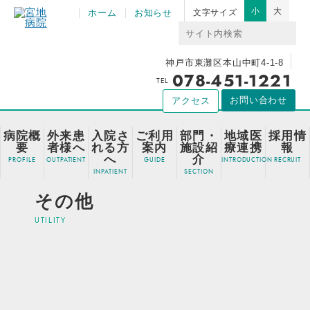
小
大
ホーム
お知らせ
文字サイズ
神戸市東灘区本山中町4-1-8
078-451-1221
TEL
お問い合わせ
アクセス
病院概
外来患
入院さ
ご利用
部門・
地域医
採用情
要
者様へ
れる方
案内
施設紹
療連携
報
へ
介
その他