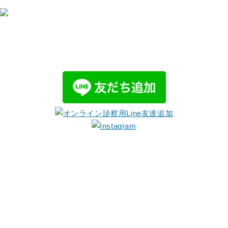
グループサイトはこちら
医療法人 明倫
社会福祉法人
会
明倫福祉会
宮地病院
介護老人福
祉施設 ぽー愛
本山リハビ
リテーション病