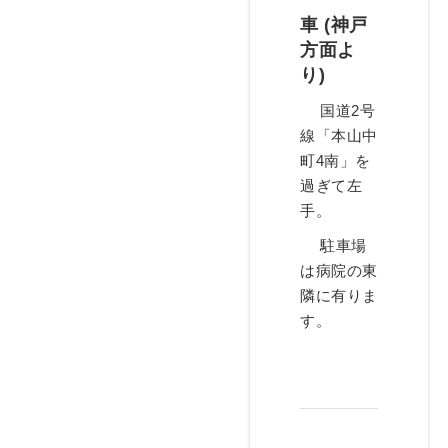
車 (神戸
方面よ
り)
国道2号
線「本山中
町4南」を
過ぎて左
手。
駐車場
は病院の東
隣に有りま
す。