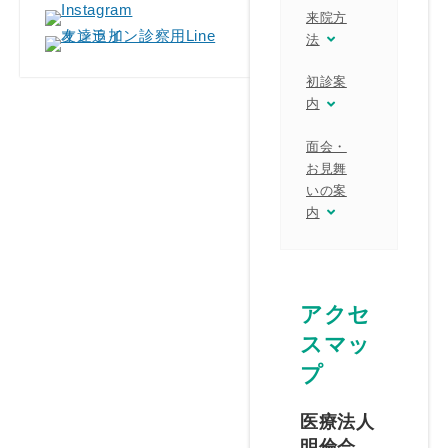
来院方
法
初診案
内
面会・
お見舞
いの案
内
アクセ
スマッ
プ
医療法人
明倫会