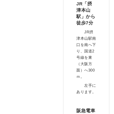
JR「摂
津本山
駅」から
徒歩7分
JR摂
津本山駅南
口を南へ下
り、国道2
号線を東
（大阪方
面）へ300
ｍ。
左手に
あります。
阪急電車