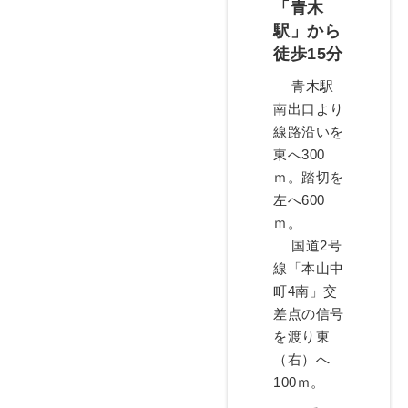
「青木
駅」から
徒歩15分
青木駅
南出口より
線路沿いを
東へ300
ｍ。踏切を
左へ600
ｍ。
国道2号
線「本山中
町4南」交
差点の信号
を渡り東
（右）へ
100ｍ。