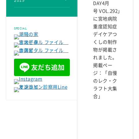
2019
DAY4
月
号
VOL.292」
に宮地病院
重度認知症
SPECIAL
デイケアつ
くしの制作
物が掲載さ
れました。
掲載ペー
ジ：「自慢
のレク・ク
ラフト大集
合」