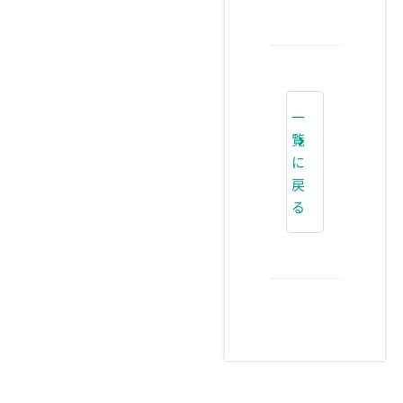
一
覧
に
戻
る