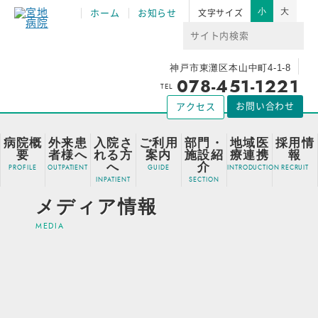
小
大
ホーム
お知らせ
文字サイズ
神戸市東灘区本山中町4-1-8
078-451-1221
TEL
お問い合わせ
アクセス
病院概
外来患
入院さ
ご利用
部門・
地域医
採用情
要
者様へ
れる方
案内
施設紹
療連携
報
へ
介
メディア情報