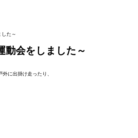
ました～
～運動会をしました～
戸外に出掛け走ったり、