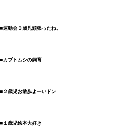
■運動会０歳児頑張ったね。
■カブトムシの飼育
■２歳児お散歩よーいドン
■１歳児絵本大好き