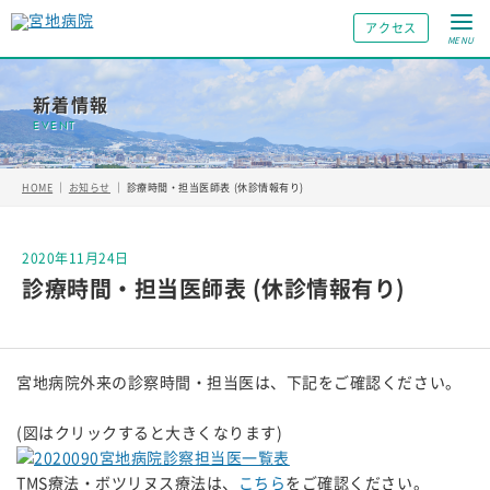
アクセス
MENU
新着情報
HOME
｜
お知らせ
｜
診療時間・担当医師表 (休診情報有り)
2020年11月24日
診療時間・担当医師表 (休診情報有り)
宮地病院外来の診察時間・担当医は、下記をご確認ください。
(図はクリックすると大きくなります)
TMS療法・ボツリヌス療法は、
こちら
をご確認ください。