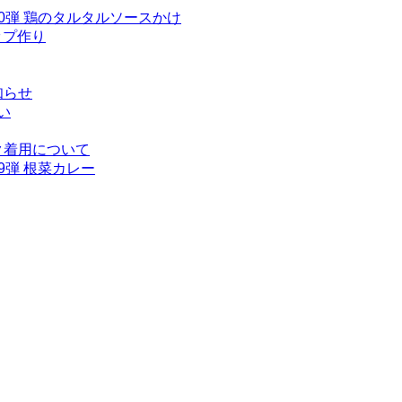
0弾 鶏のタルタルソースかけ
ップ作り
知らせ
い
ク着用について
9弾 根菜カレー