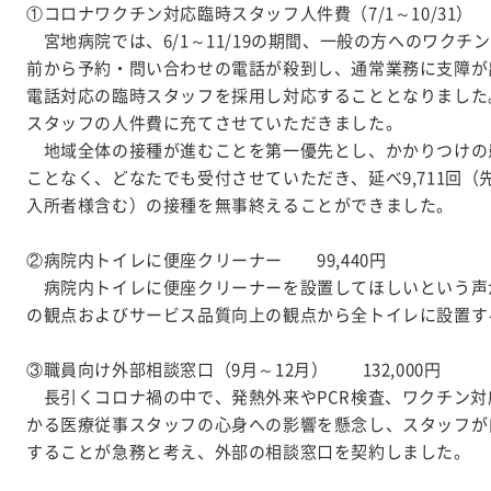
①コロナワクチン対応臨時スタッフ人件費（7/1～10/31） 1,
宮地病院では、6/1～11/19の期間、一般の方へのワクチ
前から予約・問い合わせの電話が殺到し、通常業務に支障が
電話対応の臨時スタッフを採用し対応することとなりました
スタッフの人件費に充てさせていただきました。
地域全体の接種が進むことを第一優先とし、かかりつけの
ことなく、どなたでも受付させていただき、延べ9,711回
入所者様含む）の接種を無事終えることができました。
②病院内トイレに便座クリーナー 99,440円
病院内トイレに便座クリーナーを設置してほしいという声
の観点およびサービス品質向上の観点から全トイレに設置す
③職員向け外部相談窓口（9月～12月） 132,000円
長引くコロナ禍の中で、発熱外来やPCR検査、ワクチン対
かる医療従事スタッフの心身への影響を懸念し、スタッフが
することが急務と考え、外部の相談窓口を契約しました。