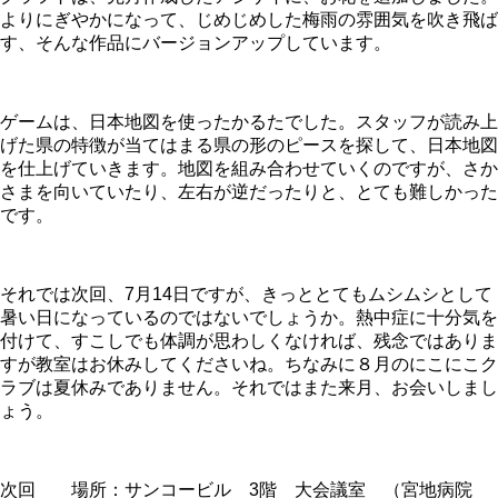
よりにぎやかになって、じめじめした梅雨の雰囲気を吹き飛ば
す、そんな作品にバージョンアップしています。
ゲームは、日本地図を使ったかるたでした。スタッフが読み上
げた県の特徴が当てはまる県の形のピースを探して、日本地図
を仕上げていきます。地図を組み合わせていくのですが、さか
さまを向いていたり、左右が逆だったりと、とても難しかった
です。
それでは次回、
7
月
14
日ですが、きっととてもムシムシとして
暑い日になっているのではないでしょうか。熱中症に十分気を
付けて、すこしでも体調が思わしくなければ、残念ではありま
すが教室はお休みしてくださいね。ちなみに８月のにこにこク
ラブは夏休みでありません。それではまた来月、お会いしまし
ょう。
次回 場所：サンコービル
3
階 大会議室 （宮地病院