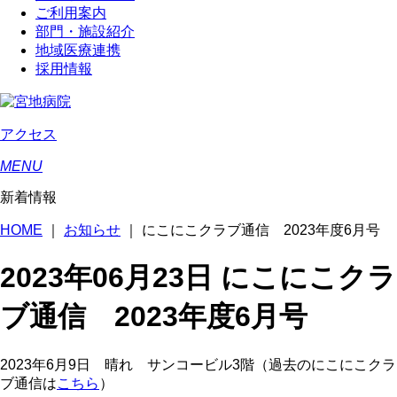
ご利用案内
部門・施設紹介
地域医療連携
採用情報
アクセス
MENU
新着情報
HOME
｜
お知らせ
｜
にこにこクラブ通信 2023年度6月号
2023年06月23日
にこにこクラ
ブ通信 2023年度6月号
2023
年
6
月
9
日 晴れ サンコービル
3
階
（過去のにこにこクラ
ブ通信は
こちら
）