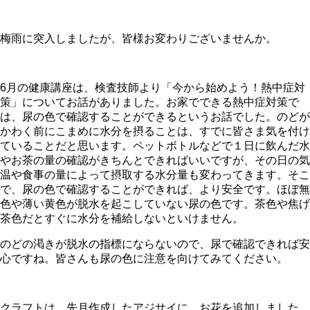
梅雨に突入しましたが、皆様お変わりございませんか。
6
月の健康講座は、検査技師より「今から始めよう！熱中症対
策」についてお話がありました。お家でできる熱中症対策で
は、尿の色で確認することができるというお話でした。のどが
かわく前にこまめに水分を摂ることは、すでに皆さま気を付け
ていることだと思います。ペットボトルなどで１日に飲んだ水
やお茶の量の確認がきちんとできればいいですが、その日の気
温や食事の量によって摂取する水分量も変わってきます。そこ
で、尿の色で確認することができれば、より安全です。ほぼ無
色や薄い黄色が脱水を起こしていない尿の色です。茶色や焦げ
茶色だとすぐに水分を補給しないといけません。
のどの渇きが脱水の指標にならないので、尿で確認できれば安
心ですね。皆さんも尿の色に注意を向けてみてください。
クラフトは、先月作成したアジサイに、お花を追加しました。