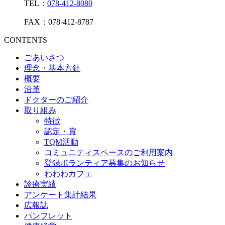
TEL：
078-412-8080
FAX：078-412-8787
CONTENTS
ごあいさつ
理念・基本方針
概要
沿革
ドクターのご紹介
取り組み
特徴
認定・賞
TQM活動
コミュニティスペースのご利用案内
登録ボランティア募集のお知らせ
わわわカフェ
診療実績
アンケート集計結果
広報誌
パンフレット