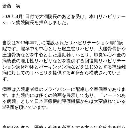
齋藤 実
2026
年
4
月
1
日付で大洞院長のあとを受け、本山リハビリテー
ション病院院長を拝命しました。
当院は
2013
年年
7
月に開設されたリハビリテーション専門病
院です。脳卒中を中心とした脳血管リハビリ、大腿骨骨折や
圧迫骨折などを中心とした運動器リハビリ、肺炎や心不全の
病態後の廃用性リハビリなどを提供する回復期リハビリテー
ション病床
80
床とパーキンソン病などをはじめとする神経難
病に対してのリハビリを提供する
40
床から構成されていま
す。
病室は入院患者様のプライバシーに配慮し全室個室でありま
す。また院内には多くの絵画を展示してあり、「アートのあ
る病院」として日本医療機能評価機構からは大変優れている
S
評価を頂いています。
高齢化が進み、医療・介護を必要とする方々は多疾患を併存