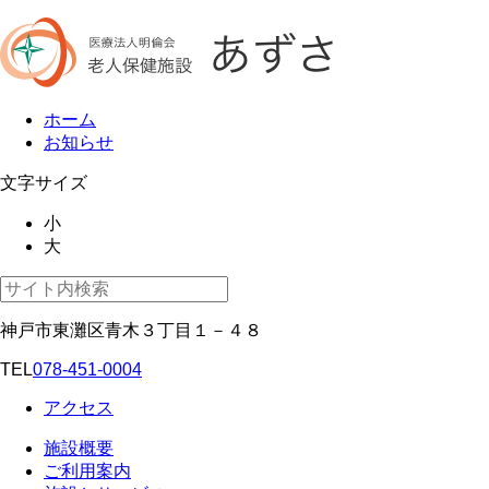
ホーム
お知らせ
文字サイズ
小
大
神戸市東灘区青木３丁目１－４８
TEL
078-451-0004
アクセス
施設概要
ご利用案内