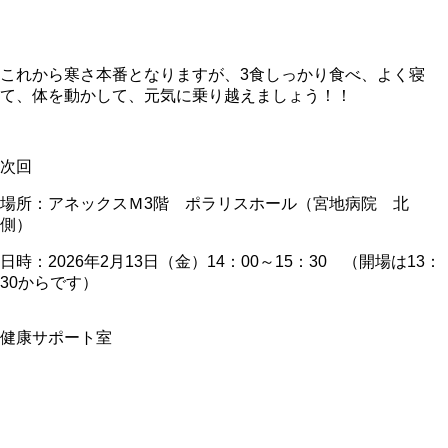
これから寒さ本番となりますが、
3
食しっかり食べ、よく寝
て、体を動かして、元気に乗り越えましょう！！
次回
場所：アネックスＭ
3
階 ポラリスホール（宮地病院 北
側）
日時：
2026
年
2
月
13
日（金）
14
：
00
～
15
：
30
（開場は
13
：
30
からです）
健康サポート室