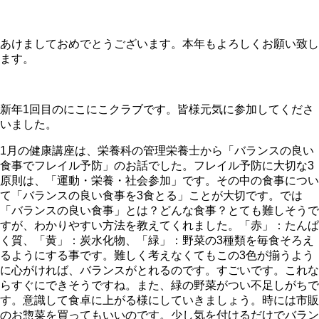
あけましておめでとうございます。本年もよろしくお願い致し
ます。
新年
1
回目のにこにこクラブです。皆様元気に参加してくださ
いました。
1
月の健康講座は、栄養科の管理栄養士から「バランスの良い
食事でフレイル予防」のお話でした。フレイル予防に大切な
3
原則は、「運動・栄養・社会参加」です。その中の食事につい
て「バランスの良い食事を
3
食とる」ことが大切です。では
「バランスの良い食事」とは？どんな食事？とても難しそうで
すが、わかりやすい方法を教えてくれました。「赤」：たんぱ
く質、「黄」：炭水化物、「緑」：野菜の
3
種類を毎食そろえ
るようにする事です。難しく考えなくてもこの
3
色が揃うよう
に心がければ、バランスがとれるのです。すごいです。これな
らすぐにできそうですね。また、緑の野菜がつい不足しがちで
す。意識して食卓に上がる様にしていきましょう。時には市販
のお惣菜を買ってもいいのです。少し気を付けるだけでバラン