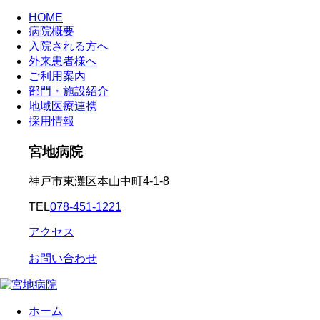
HOME
病院概要
入院される方へ
外来患者様へ
ご利用案内
部門・施設紹介
地域医療連携
採用情報
宮地病院
神戸市東灘区本山中町4-1-8
TEL
078-451-1221
アクセス
お問い合わせ
ホーム