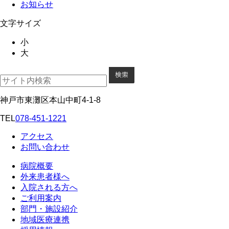
お知らせ
文字サイズ
小
大
神戸市東灘区本山中町4-1-8
TEL
078-451-1221
アクセス
お問い合わせ
病院概要
外来患者様へ
入院される方へ
ご利用案内
部門・施設紹介
地域医療連携