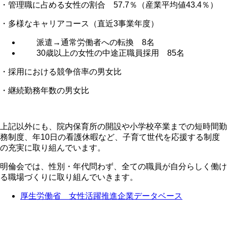
・管理職に占める女性の割合
57.7
％（産業平均値
43.4
％）
・多様なキャリアコース（直近
3
事業年度）
派遣→通常労働者への転換
8
名
30
歳以上の女性の中途正職員採用
85
名
・採用における競争倍率の男女比
・継続勤務年数の男女比
上記以外にも、院内保育所の開設や小学校卒業までの短時間勤
務制度、年
10
日の看護休暇など、子育て世代を応援する制度
の充実に取り組んでいます。
明倫会では、性別・年代問わず、全ての職員が自分らしく働け
る職場づくりに取り組んでいきます。
厚生労働省 女性活躍推進企業データベース