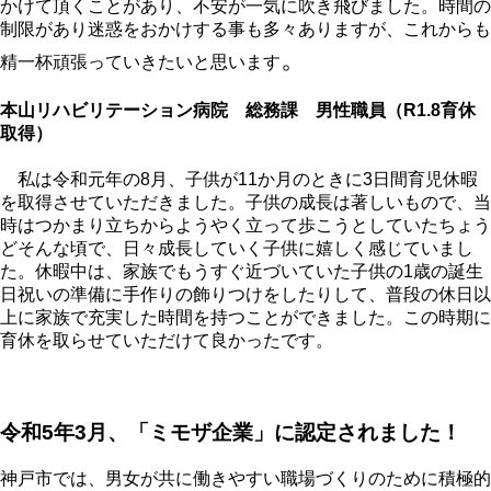
かけて頂くことがあり、不安が一気に吹き飛びました。時間の
制限があり迷惑をおかけする事も多々ありますが、これからも
。
精一杯頑張っていきたいと思います
本山リハビリテーション病院 総務課 男性職員
（R1.8育休
取得）
私は令和元年の
8
月、子供が
11
か月のときに
3
日間育児休暇
を取得させていただきました。子供の成長は著しいもので、当
時はつかまり立ちからようやく立って歩こうとしていたちょう
どそんな頃で、日々成長していく子供に嬉しく感じていまし
た。休暇中は、家族でもうすぐ近づいていた子供の
1
歳の誕生
日祝いの準備に手作りの飾りつけをしたりして、普段の休日以
上に家族で充実した時間を持つことができました。この時期に
育休を取らせていただけて良かったです。
令和5年3月、「ミモザ企業」に認定されました！
神戸市では、男女が共に働きやすい職場づくりのために積極的