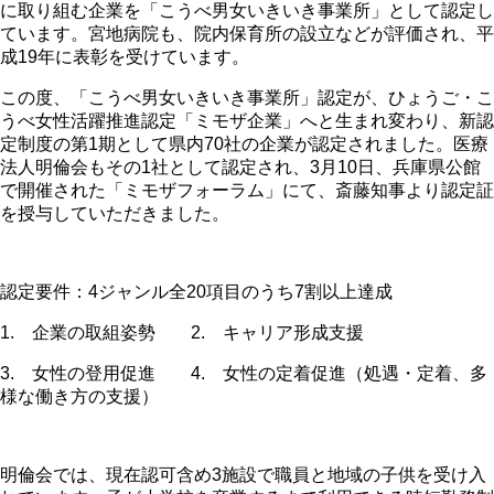
に取り組む企業を「こうべ男女いきいき事業所」として認定し
ています。宮地病院も、院内保育所の設立などが評価され、平
成
19
年に表彰を受けています。
この度、「こうべ男女いきいき事業所」認定が、ひょうご・こ
うべ女性活躍推進認定「ミモザ企業」へと生まれ変わり、新認
定制度の第
1
期として県内
70
社の企業が認定されました。医療
法人明倫会もその
1
社として認定され、
3
月
10
日、兵庫県公館
で開催された「ミモザフォーラム」にて、斎藤知事より認定証
を授与していただきました。
認定要件：
4
ジャンル全
20
項目のうち
7
割以上達成
1.
企業の取組姿勢
2.
キャリア形成支援
3.
女性の登用促進
4.
女性の定着促進（処遇・定着、多
様な働き方の支援）
明倫会では、現在認可含め
3
施設で職員と地域の子供を受け入