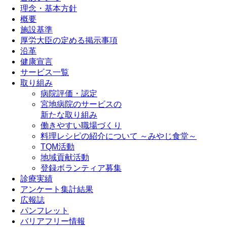
理念・基本方針
概要
施設基準
厚労大臣の定める掲示事項
沿革
健康宣言
サービス一覧
取り組み
病院評価・認定
宮地病院のサービスの
新たな取り組み
働きやすい職場づくり
料理レシピの紹介について ～みやじ食堂～
TQM活動
地域貢献活動
登録ボランティア募集
診療実績
アンケート集計結果
広報誌
パンフレット
バリアフリー情報